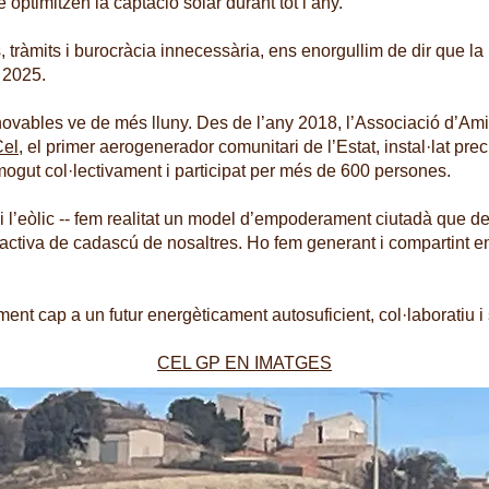
 optimitzen la captació solar durant tot l’any.
 tràmits i burocràcia innecessària, ens enorgullim de dir que la
e 2025.
ovables ve de més lluny. Des de l’any 2018, l’Associació d’Amic
Cel
, el primer aerogenerador comunitari de l’Estat, instal·lat pre
gut col·lectivament i participat per més de 600 persones.
i l’eòlic -- fem realitat un model d’empoderament ciutadà que de
 activa de cadascú de nosaltres. Ho fem generant i compartint e
t cap a un futur energèticament autosuficient, col·laboratiu i 
CEL GP EN IMATGES