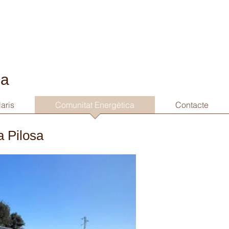
sa
aris
Comunitat Energètica
Contacte
 Pilosa