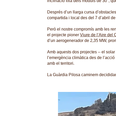
inclinació fixa dels mòduls de 30°, que
Després d’un llarga cursa d’obstacles,
compartida i local des del 7 d’abril d
Però el nostre compromís amb les ren
el projecte pioner
Viure de l’Aire del 
d’un aerogenerador de 2,35 MW, promo
Amb aquests dos projectes -- el solar 
l’emergència climàtica des de l’acció
amb el territori.
La Guàrdia Pilosa caminem decididamen