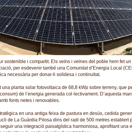
r sostenible i compartit. Els veïns i veïnes del poble hem fet u
ciació, per esdevenir també una Comunitat d’Energia Local (CEL)
ica necessària per donar-li solidesa i continuïtat.
t una planta solar fotovoltaica de 68,8 kWp sobre terreny, que pe
oconsum) de l’energia generada col·lectivament. D’aquesta mane
amb fonts netes i renovables.
stratègica en una antiga feixa de pastura en desús, cedida gene
ucli de La Guàrdia Pilosa dins del radi de 500 metres establert p
seguir una integració paisatgística harmoniosa, aprofitant una e