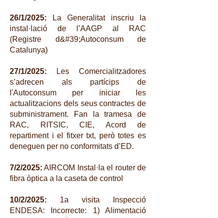
26/1/2025:
La Generalitat inscriu la
instal·lació de l’AAGP al RAC
(Registre d&#39;Autoconsum de
Catalunya)
27/1/2025:
Les Comercialitzadores
s’adrecen als partícips de
l'Autoconsum per iniciar les
actualitzacions dels seus contractes de
subministrament. Fan la tramesa de
RAC, RITSIC, CIE, Acord de
repartiment i el fitxer txt, però totes es
deneguen per no conformitats d’ED.
7/2/2025:
AIRCOM Instal·la el router de
fibra òptica a la caseta de control
10/2/2025:
1a visita Inspecció
ENDESA: Incorrecte: 1) Alimentació