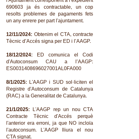
l'Ajuntament corresponent a l’expedient
690603 ja és contractable, un cop
resolts problemes de pagaments fets
un any enrere per part l'ajuntament.
12/11/2024:
Obtenim el CTA, contracte
Tècnic d’Accés signa per ED i l’AAGP.
18/12/2024:
ED comunica el Codi
d'Autoconsum CAU a l’AAGP:
ES0031408696027001AL0FA000
8/1/2025:
L'AAGP i SUD sol·liciten el
Registre d'Autoconsum de Catalunya
(RAC) a la Generalitat de Catalunya.
21/1/2025:
L'AAGP rep un nou CTA
Contracte Tècnic d'Accés perquè
l'anterior era erroni, ja que NO incloïa
l'autoconsum. L'AAGP lliura el nou
CTA signat.