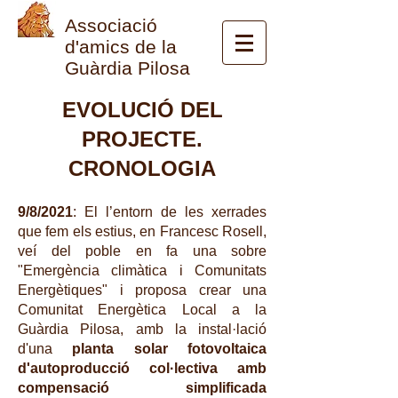
Associació
d'amics de la
Guàrdia Pilosa
EVOLUCIÓ DEL
PROJECTE.
CRONOLOGIA
9/8/2021
: El l’entorn de les xerrades
que fem els estius, en Francesc Rosell,
veí del poble en fa una sobre
"Emergència climàtica i Comunitats
Energètiques" i proposa crear una
Comunitat Energètica Local a la
Guàrdia Pilosa, amb la instal·lació
d'una
planta solar fotovoltaica
d'autoproducció col·lectiva amb
compensació simplificada