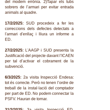
del modem errònia. 2)Tapar els tubs
sobrers de l’armari per evitar entrada
animals al quadre.
17/2/2025:
SUD procedeix a fer les
correccions dels defectes detectats a
l'armari d'enllaç i lliura un informe a
ED.
27/2/2025:
L'AAGP i SUD presenta la
Justificació del projecte davant l’ICAEN
per tal d’activar el cobrament de la
subvenció.
6/3/2025:
2a visita Inspecció Endesa:
tot és correcte. Però no tenen l’ordre de
treball de la instal·lació del comptador
per part de ED. No podem connectar la
PSFV. Hauran de tornar.
31/3/2025:
3a visita Inspecció ED.