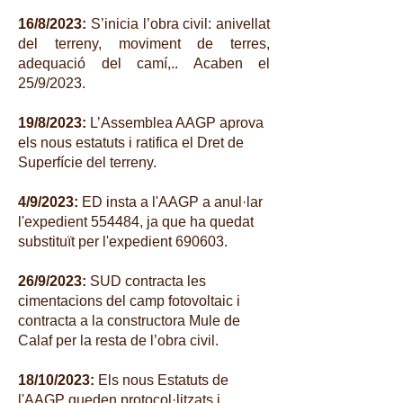
16/8/2023:
S’inicia l’obra civil: anivellat
del terreny, moviment de terres,
adequació del camí,.. Acaben el
25/9/2023.
19/8/2023:
L’Assemblea AAGP aprova
els nous estatuts i ratifica el Dret de
Superfície del terreny.
4/9/2023:
ED insta a l'AAGP a anul·lar
l'expedient 554484, ja que ha quedat
substituït per l'expedient 690603.
26/9/2023:
SUD contracta les
cimentacions del camp fotovoltaic i
contracta a la constructora Mule de
Calaf per la resta de l’obra civil.
18/10/2023:
Els nous Estatuts de
l'AAGP queden protocol·litzats i