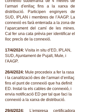
connexió subterrània de 4 metres de
l'armari d'enllaç fins a la xarxa de
distribució. Participen enginyers de
SUD, IPLAN i membres de l’AAGP. La
connexió es farà enterrada a la zona de
l’aparcament del camí de les mines.
Cal fer una cata prèvia per identificar el
lloc precís de la connexió.
17/4/2024:
Visita in situ d’ED, IPLAN,
SUD, Ajuntament de Pujalt, Mule, i
l'AAGP.
26/4/2024:
Mule procedeix a fer la rasa
i la canalització des de l'armari d’enllaç
fins el punt de connexió que ha definit
ED. Instal·la els cables de connexió, i
envia notificació ED per tal que faci la
connexió a la xarxa de distribució.
29/4/2024:
L'empresa certificadora