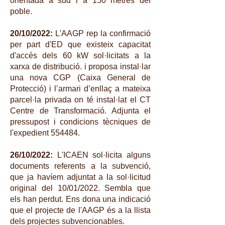
orientada a sud i a 150 metres del
poble.
20/10/2022:
L'AAGP rep la confirmació
per part d'ED que existeix capacitat
d'accés dels 60 kW sol·licitats a la
xarxa de distribució. i proposa instal·lar
una nova CGP (Caixa General de
Protecció) i l’armari d’enllaç a mateixa
parcel·la privada on té instal·lat el CT
Centre de Transformació. Adjunta el
pressupost i condicions tècniques de
l'expedient 554484.
26/10/2022:
L'ICAEN sol·licita alguns
documents referents a la subvenció,
que ja havíem adjuntat a la sol·licitud
original del 10/01/2022. Sembla que
els han perdut. Ens dona una indicació
que el projecte de l'AAGP és a la llista
dels projectes subvencionables.