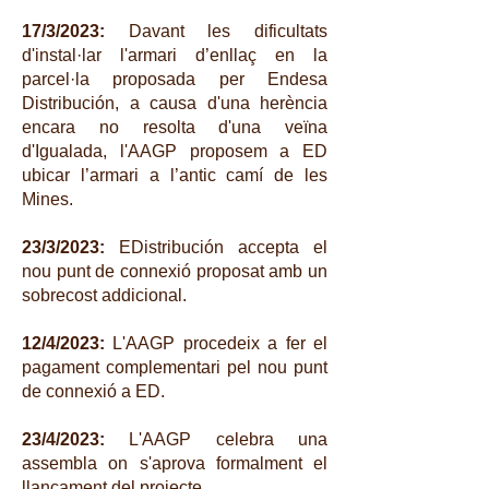
17/3/2023:
Davant les dificultats
d'instal·lar l'armari d’enllaç en la
parcel·la proposada per Endesa
Distribución, a causa d'una herència
encara no resolta d'una veïna
d'Igualada, l'AAGP proposem a ED
ubicar l’armari a l’antic camí de les
Mines.
23/3/2023:
EDistribución accepta el
nou punt de connexió proposat amb un
sobrecost addicional.
12/4/2023:
L'AAGP procedeix a fer el
pagament complementari pel nou punt
de connexió a ED.
23/4/2023:
L'AAGP celebra una
assembla on s'aprova formalment el
llançament del projecte.