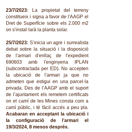
23/7/2023:
La propietat del terreny
constitueix i signa a favor de l'AAGP el
Dret de Superfície sobre els 2.000 m2
on s'instal·larà la planta solar.
25/7/2023:
S'inicia un agre i surrealista
debat sobre la situació i la disposició
de l'armari d'enllaç de l'expedient
690603 amb l'enginyeria IPLAN
(subcontractada per ED). No accepten
la ubicació de l'armari ja que no
admeten que estigui en una parcel·la
privada. Des de l’AAGP amb el suport
de l’ajuntament els remetem certificats
on el camí de les Mines consta com a
camí públic, i té fàcil accés a peu pla.
Acabaran en acceptant la ubicació i
la configuració de l’armari el
19/3/2024, 8 mesos després.