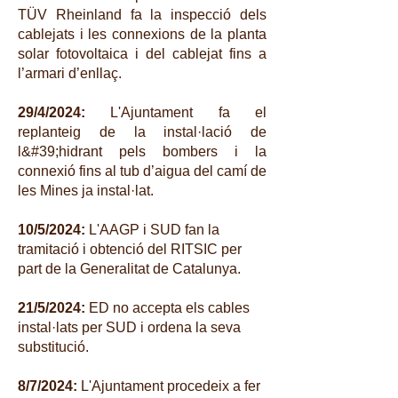
TÜV Rheinland fa la inspecció dels
cablejats i les connexions de la planta
solar fotovoltaica i del cablejat fins a
l’armari d’enllaç.
29/4/2024:
L'Ajuntament fa el
replanteig de la instal·lació de
l&#39;hidrant pels bombers i la
connexió fins al tub d’aigua del camí de
les Mines ja instal·lat.
10/5/2024:
L'AAGP i SUD fan la
tramitació i obtenció del RITSIC per
part de la Generalitat de Catalunya.
21/5/2024:
ED no accepta els cables
instal·lats per SUD i ordena la seva
substitució.
8/7/2024:
L'Ajuntament procedeix a fer