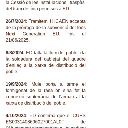
la Cessió de les Instal·lacions i traspàs
del tram de línia permisos a ED.
26/7/2024:
Tramitem, i l'ICAEN accepta
de la pròrroga de la subvenció del fons
Next Generation EU, fins el
21/06/2025.
8/8/2024:
ED talla la llum del poble, i fa
la soldadura del cablejat del quadre
d'enllaç a la xarxa de distribució del
poble.
19/9/2024:
Mule porta a terme el
formigonat de la rasa on s’ha fet la
connexió subterrània de l’armari al la
xarxa de distribució del poble.
4/10/2024:
ED confirma que el CUPS
ES0031408696027001AL0F de