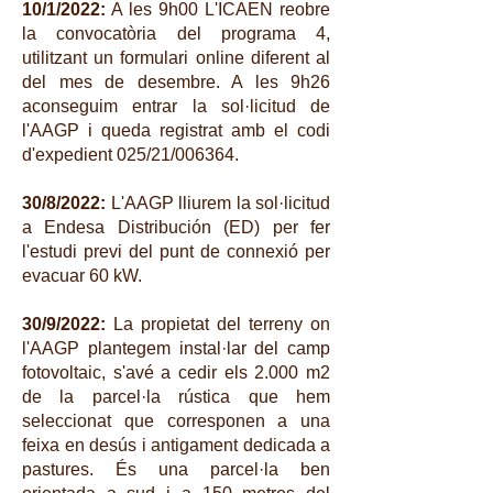
10/1/2022:
A les 9h00 L'ICAEN reobre
la convocatòria del programa 4,
utilitzant un formulari online diferent al
del mes de desembre. A les 9h26
aconseguim entrar la sol·licitud de
l'AAGP i queda registrat amb el codi
d'expedient 025/21/006364.
30/8/2022:
L'AAGP lliurem la sol·licitud
a Endesa Distribución (ED) per fer
l'estudi previ del punt de connexió per
evacuar 60 kW.
30/9/2022:
La propietat del terreny on
l'AAGP plantegem instal·lar del camp
fotovoltaic, s'avé a cedir els 2.000 m2
de la parcel·la rústica que hem
seleccionat que corresponen a una
feixa en desús i antigament dedicada a
pastures. És una parcel·la ben