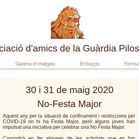
iació d'amics de la Guàrdia Pilo
Galeria d'imatges
Enllaços
Formul
30 i 31 de maig 2020
No-Festa Major
Aquest any per la situació de confinament i restriccions pel
COVID-19 no hi ha Festa Major, però alguns joves han
impulsat una iniciativa per celebrar una No Festa Major.
Consistirà en fer algunes de les activitats que es fan